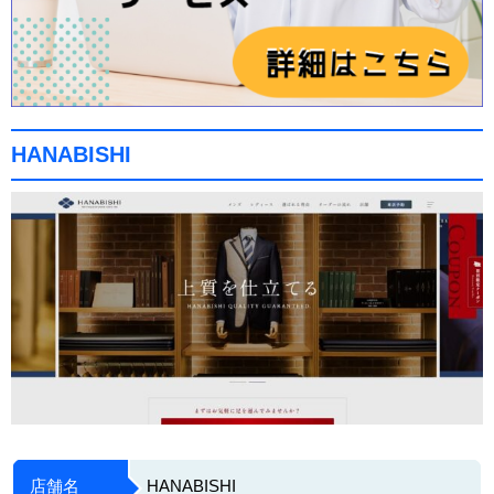
HANABISHI
店舗名
HANABISHI