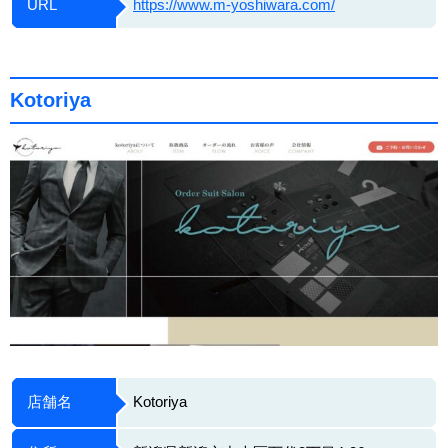
URL
https://www.m-yoshiwara.com/
Kotoriya
店舗名
Kotoriya