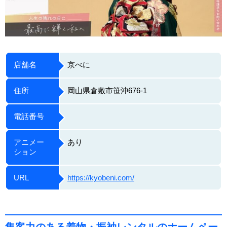
店舗名
京べに
住所
岡山県倉敷市笹沖676-1
電話番号
アニメー
あり
ション
URL
https://kyobeni.com/
集客力のある着物・振袖レンタルのホームペー