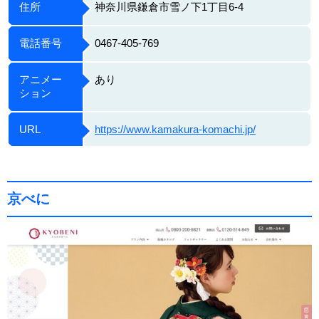
住所
神奈川県鎌倉市雪ノ下1丁目6-4
電話番号
0467-405-769
アニメー
あり
ション
URL
https://www.kamakura-komachi.jp/
京べに