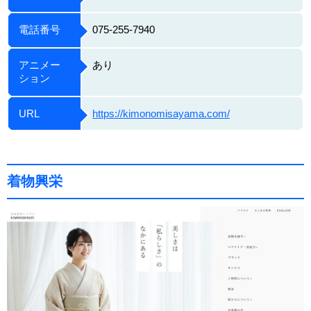
電話番号
075-255-7940
アニメー
あり
ション
URL
https://kimonomisayama.com/
着物興栄