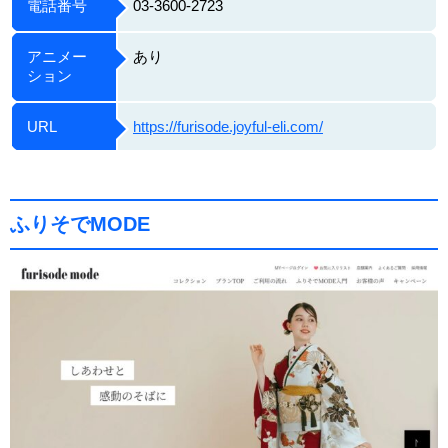
電話番号
03-3600-2723
アニメー
あり
ション
URL
https://furisode.joyful-eli.com/
ふりそでMODE