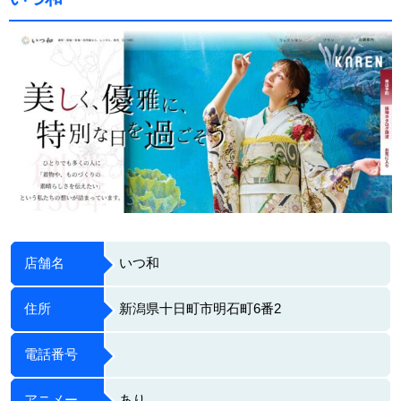
店舗名
いつ和
住所
新潟県十日町市明石町6番2
電話番号
アニメー
あり