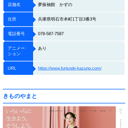
店舗名
夢振袖館 かずの
住所
兵庫県明石市本町1丁目3番3号
電話番号
078-587-7587
アニメー
あり
ション
URL
https://www.furisode-kazuno.com/
きものやまと