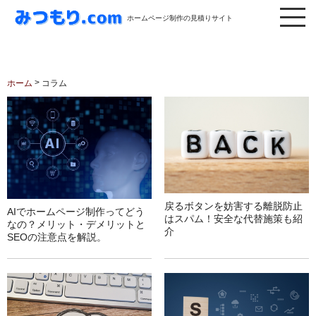
ホームページ制作の見積りサイト
>
ホーム
コラム
戻るボタンを妨害する離脱防止
AIでホームページ制作ってどう
はスパム！安全な代替施策も紹
なの？メリット・デメリットと
介
SEOの注意点を解説。