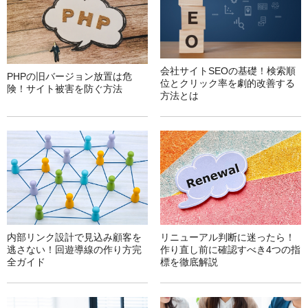
会社サイトSEOの基礎！検索順
PHPの旧バージョン放置は危
位とクリック率を劇的改善する
険！サイト被害を防ぐ方法
方法とは
内部リンク設計で見込み顧客を
リニューアル判断に迷ったら！
逃さない！回遊導線の作り方完
作り直し前に確認すべき4つの指
全ガイド
標を徹底解説