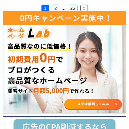
1
2
…
26
»