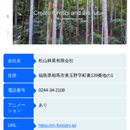
会社名
松山林業有限会社
住所
福島県相馬市東玉野字町裏139番地の1
電話番号
0244-34-2108
アニメー
あり
ション
URL
https://m-forestry.jp/