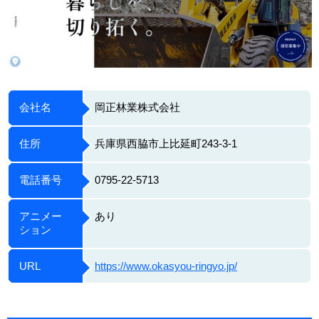
会社名
岡正林業株式会社
住所
兵庫県西脇市上比延町243-3-1
電話番号
0795-22-5713
アニメー
あり
ション
URL
https://www.okasyou-ringyo.jp/