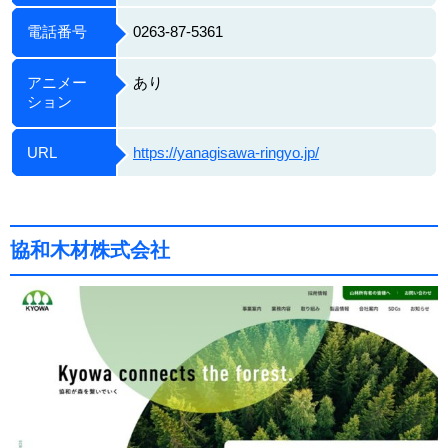
電話番号
0263-87-5361
アニメー
あり
ション
URL
https://yanagisawa-ringyo.jp/
協和木材株式会社