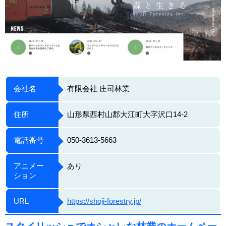
会社名
有限会社 庄司林業
住所
山形県西村山郡大江町大字沢口14-2
電話番号
050-3613-5663
アニメー
あり
ション
URL
https://shoji-forestry.jp/