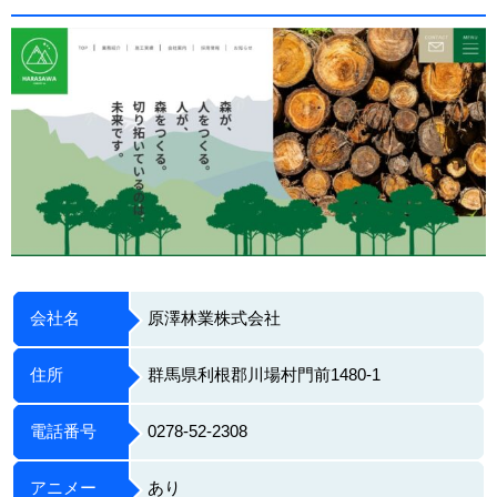
会社名
原澤林業株式会社
住所
群馬県利根郡川場村門前1480-1
電話番号
0278-52-2308
アニメー
あり