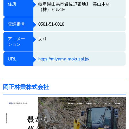
住所
岐阜県山県市岩佐17番地1 美山木材
（株）ビル1F
電話番号
0581-51-0018
アニメー
あり
ション
URL
https://miyama-mokuzai.jp/
岡正林業株式会社