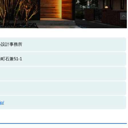
ル設計事務所
石兼51-1
jp/