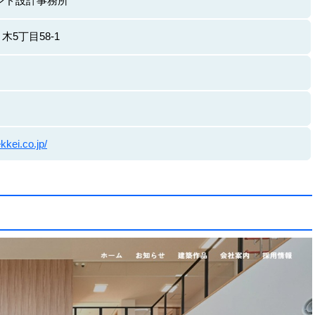
ンド設計事務所
5丁目58-1
kkei.co.jp/