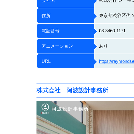
会社名
株式会社 レーモ
住所
東京都渋谷区代々木
電話番号
03-3460-1171
アニメーション
あり
URL
https://raymondse
株式会社 阿波設計事務所