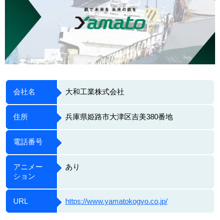
会社名
大和工業株式会社
住所
兵庫県姫路市大津区吉美380番地
電話番号
アニメー
あり
ション
URL
https://www.yamatokogyo.co.jp/