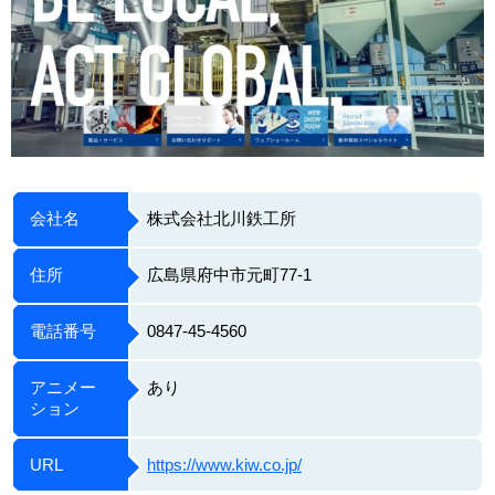
会社名
株式会社北川鉄工所
住所
広島県府中市元町77-1
電話番号
0847-45-4560
アニメー
あり
ション
URL
https://www.kiw.co.jp/