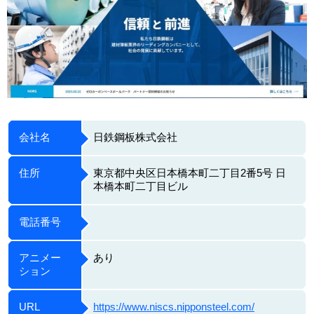
会社名
日鉄鋼板株式会社
住所
東京都中央区日本橋本町二丁目2番5号 日
本橋本町二丁目ビル
電話番号
アニメー
あり
ション
URL
https://www.niscs.nipponsteel.com/