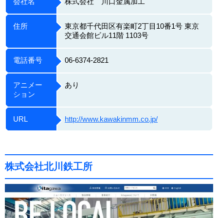
会社名
株式会社 川口金属加工
住所
東京都千代田区有楽町2丁目10番1号 東京
交通会館ビル11階 1103号
電話番号
06-6374-2821
アニメー
あり
ション
URL
http://www.kawakinmm.co.jp/
株式会社北川鉄工所