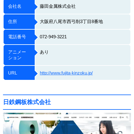
会社名
藤田金属株式会社
住所
大阪府八尾市西弓削3丁目8番地
電話番号
072-949-3221
アニメー
あり
ション
URL
http://www.fujita-kinzoku.jp/
日鉄鋼板株式会社