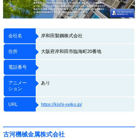
会社名
岸和田製鋼株式会社
住所
大阪府岸和田市臨海町20番地
電話番号
アニメー
あり
ション
URL
https://kishi-seiko.jp/
古河機械金属株式会社