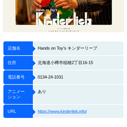
店舗名
Hands on Toy’s キンダーリープ
住所
北海道小樽市稲穂2丁目16-15
電話番号
0134-24-1031
アニメー
あり
ション
URL
https://www.kinderlieb.info/