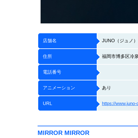
店舗名
JUNO（ジュノ）
住所
福岡市博多区冷泉町
電話番号
アニメーション
あり
URL
https://www.juno-d
MIRROR MIRROR