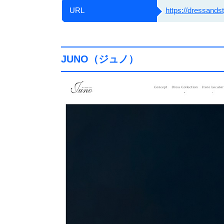
URL
https://dressands
JUNO（ジュノ）