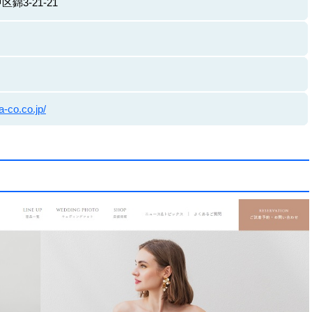
錦3-21-21
a-co.co.jp/