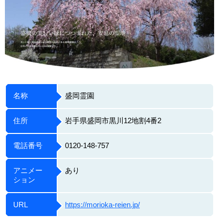
名称
盛岡霊園
住所
岩手県盛岡市黒川12地割4番2
電話番号
0120-148-757
アニメー
あり
ション
URL
https://morioka-reien.jp/