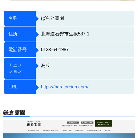
名称
ばらと霊園
住所
北海道石狩市生振587-1
電話番号
0133-64-1987
アニメー
あり
ション
URL
https://baratoreien.com/
鎌倉霊園