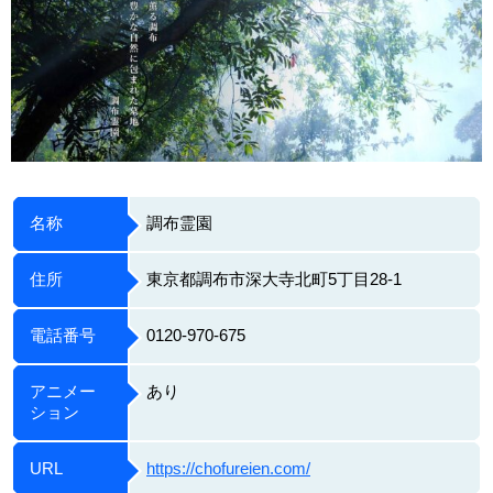
名称
調布霊園
住所
東京都調布市深大寺北町5丁目28-1
電話番号
0120-970-675
アニメー
あり
ション
URL
https://chofureien.com/