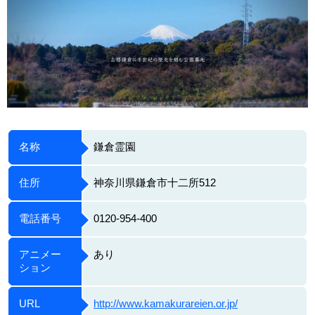
名称
鎌倉霊園
住所
神奈川県鎌倉市十二所512
電話番号
0120-954-400
アニメー
あり
ション
URL
http://www.kamakurareien.or.jp/