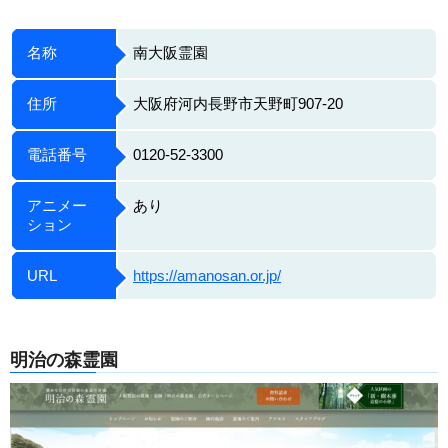
名称
南大阪霊園
住所
大阪府河内長野市天野町907-20
電話番号
0120-52-3300
アニメー
あり
ション
URL
https://amanosan.or.jp/
明治の森霊園