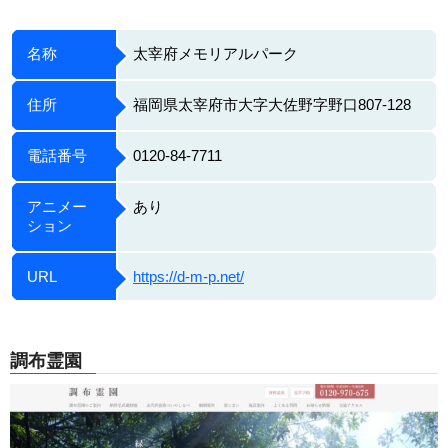
名称
太宰府メモリアルパーク
住所
福岡県太宰府市大字大佐野字野口807-128
電話番号
0120-84-7711
アニメー
あり
ション
URL
https://d-m-p.net/
調布霊園