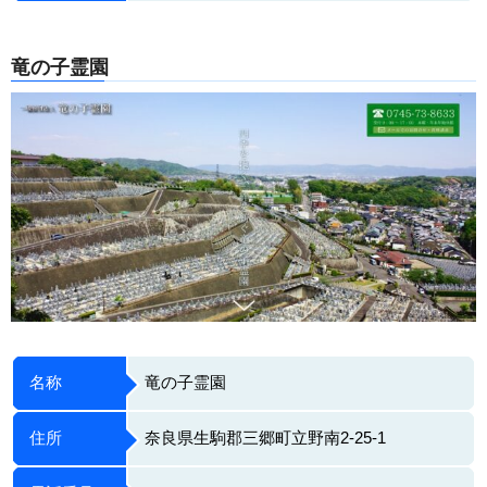
竜の子霊園
名称
竜の子霊園
住所
奈良県生駒郡三郷町立野南2-25-1