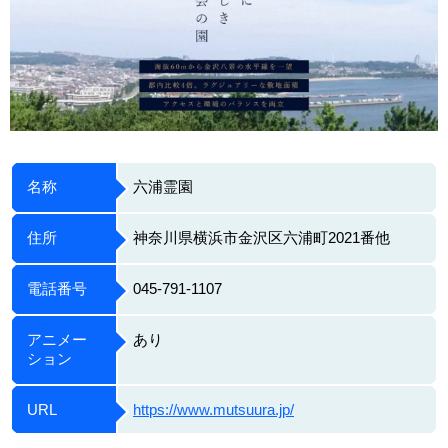
名称
六浦霊園
住所
神奈川県横浜市金沢区六浦町2021番他
電話番号
045-791-1107
アニメー
あり
ション
URL
https://www.mutsuura.jp/