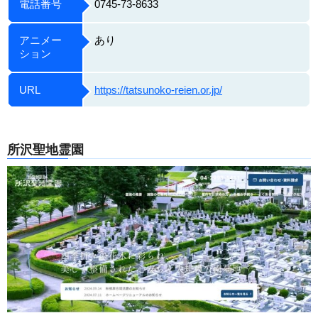
電話番号
0745-73-8633
アニメー
あり
ション
URL
https://tatsunoko-reien.or.jp/
所沢聖地霊園