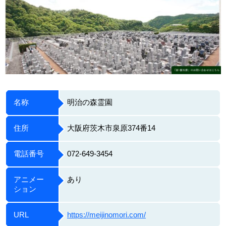
名称
明治の森霊園
住所
大阪府茨木市泉原374番14
電話番号
072-649-3454
アニメー
あり
ション
URL
https://meijinomori.com/