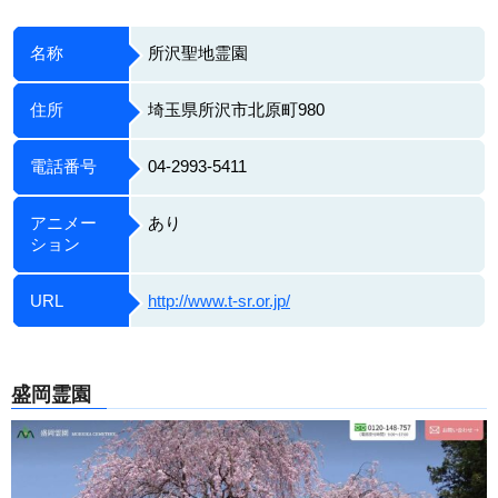
名称
所沢聖地霊園
住所
埼玉県所沢市北原町980
電話番号
04-2993-5411
アニメー
あり
ション
URL
http://www.t-sr.or.jp/
盛岡霊園