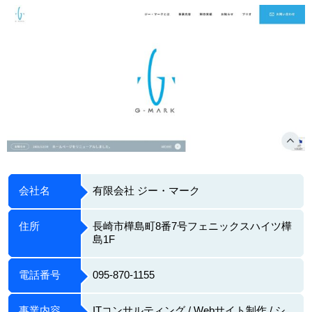
会社名
有限会社 ジー・マーク
住所
長崎市樺島町8番7号フェニックスハイツ樺
島1F
電話番号
095-870-1155
事業内容
ITコンサルティング / Webサイト制作 / シ