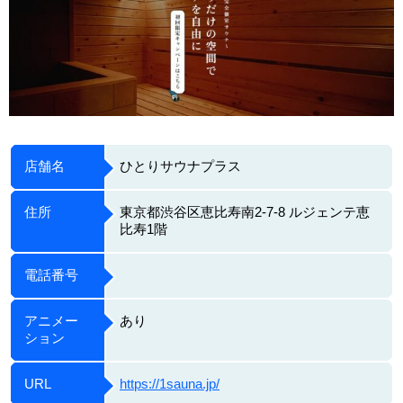
店舗名
ひとりサウナプラス
住所
東京都渋谷区恵比寿南2-7-8 ルジェンテ恵
比寿1階
電話番号
アニメー
あり
ション
URL
https://1sauna.jp/