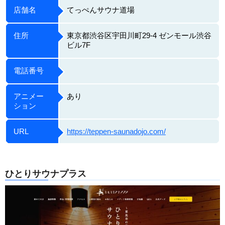
店舗名
てっぺんサウナ道場
住所
東京都渋谷区宇田川町29-4 ゼンモール渋谷
ビル7F
電話番号
アニメー
あり
ション
URL
https://teppen-saunadojo.com/
ひとりサウナプラス