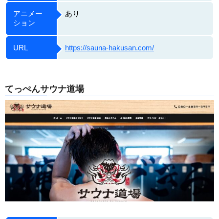
アニメー
あり
ション
URL
https://sauna-hakusan.com/
てっぺんサウナ道場