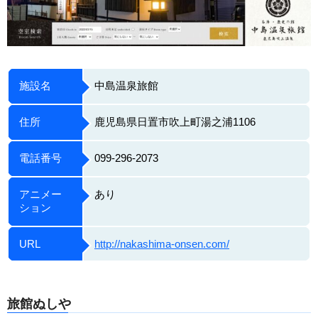
施設名
中島温泉旅館
住所
鹿児島県日置市吹上町湯之浦1106
電話番号
099-296-2073
アニメー
あり
ション
URL
http://nakashima-onsen.com/
旅館ぬしや