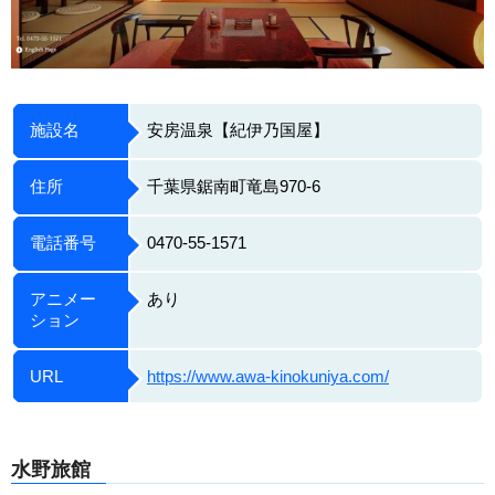
施設名
安房温泉【紀伊乃国屋】
住所
千葉県鋸南町竜島970-6
電話番号
0470-55-1571
アニメー
あり
ション
URL
https://www.awa-kinokuniya.com/
水野旅館