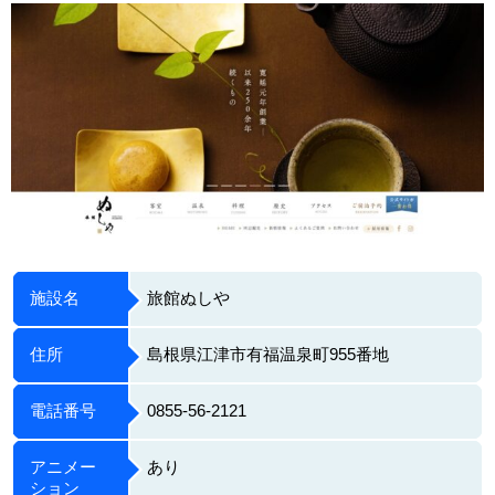
施設名
旅館ぬしや
住所
島根県江津市有福温泉町955番地
電話番号
0855-56-2121
アニメー
あり
ション