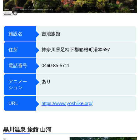
施設名
吉池旅館
住所
神奈川県足柄下郡箱根町湯本597
電話番号
0460-85-5711
アニメー
あり
ション
URL
https://www.yoshiike.org/
黒川温泉 旅館 山河