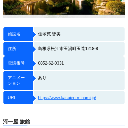
施設名
佳翠苑 皆美
住所
島根県松江市玉湯町玉造1218-8
電話番号
0852-62-0331
アニメー
あり
ション
URL
https://www.kasuien-minami.jp/
河一屋 旅館