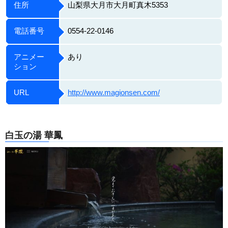
住所
山梨県大月市大月町真木5353
電話番号
0554-22-0146
アニメー
あり
ション
URL
http://www.magionsen.com/
白玉の湯 華鳳