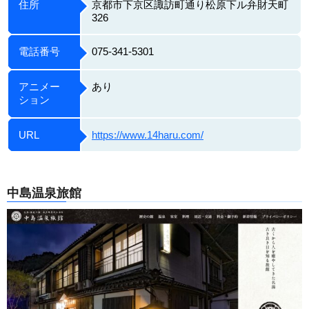
住所
京都市下京区諏訪町通り松原下ル弁財天町
326
電話番号
075-341-5301
アニメー
あり
ション
URL
https://www.14haru.com/
中島温泉旅館