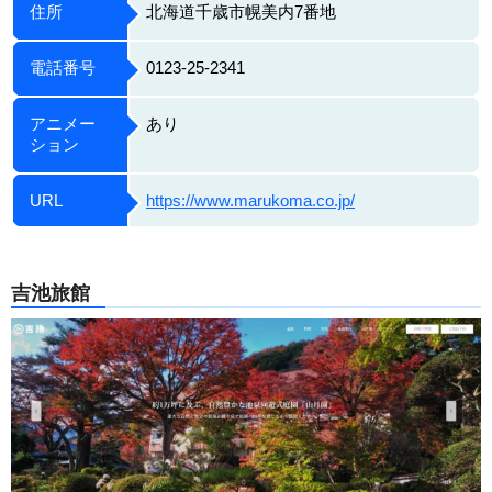
住所
北海道千歳市幌美内7番地
電話番号
0123-25-2341
アニメー
あり
ション
URL
https://www.marukoma.co.jp/
吉池旅館