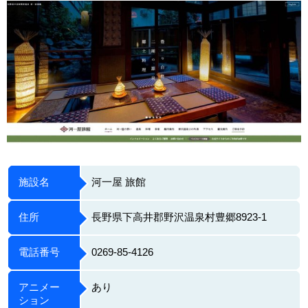
施設名
河一屋 旅館
住所
長野県下高井郡野沢温泉村豊郷8923-1
電話番号
0269-85-4126
アニメー
あり
ション