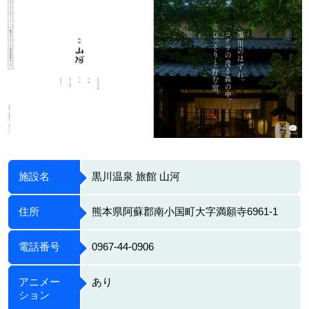
施設名
黒川温泉 旅館 山河
住所
熊本県阿蘇郡南小国町大字満願寺6961-1
電話番号
0967-44-0906
アニメー
あり
ション