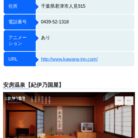
住所
千葉県君津市人見915
電話番号
0439-52-1318
アニメー
あり
ション
URL
http://www.kawana-inn.com/
安房温泉【紀伊乃国屋】