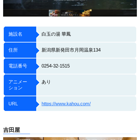
施設名
白玉の湯 華鳳
住所
新潟県新発田市月岡温泉134
電話番号
0254-32-1515
アニメー
あり
ション
URL
https://www.kahou.com/
吉田屋