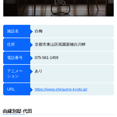
施設名
白梅
住所
京都市東山区祇園新橋白川畔
電話番号
075-561-1459
アニメー
あり
ション
URL
https://www.shiraume-kyoto.jp/
由縁別邸 代田