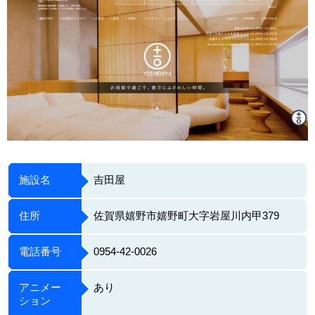
施設名
吉田屋
住所
佐賀県嬉野市嬉野町大字岩屋川内甲379
電話番号
0954-42-0026
アニメー
あり
ション