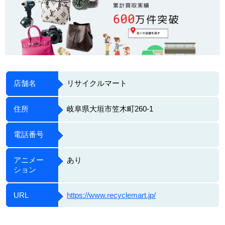
店舗名
リサイクルマート
住所
岐阜県大垣市笠木町260-1
電話番号
アニメー
あり
ション
URL
https://www.recyclemart.jp/