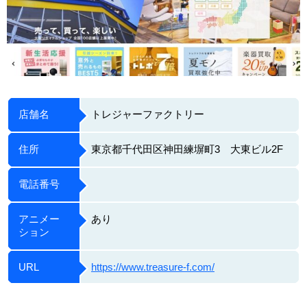
店舗名
トレジャーファクトリー
住所
東京都千代田区神田練塀町3 大東ビル2F
電話番号
アニメー
あり
ション
URL
https://www.treasure-f.com/