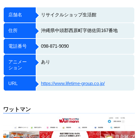
店舗名
リサイクルショップ生活館
住所
沖縄県中頭郡西原町字徳佐田167番地
電話番号
098-871-9090
アニメー
あり
ション
URL
https://www.lifetime-group.co.jp/
ワットマン