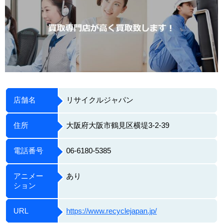
店舗名
リサイクルジャパン
住所
大阪府大阪市鶴見区横堤3-2-39
電話番号
06-6180-5385
アニメー
あり
ション
URL
https://www.recyclejapan.jp/