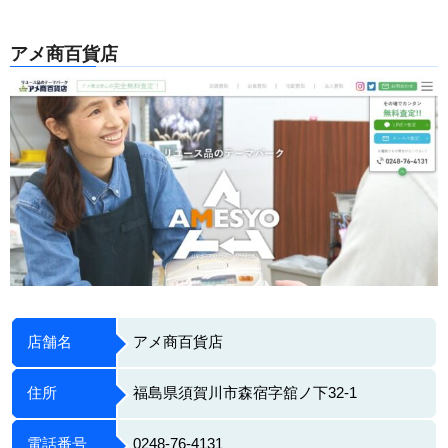
アメ商百貨店
店舗名
アメ商百貨店
住所
福島県須賀川市森宿字舘ノ下32-1
電話番号
0248-76-4131