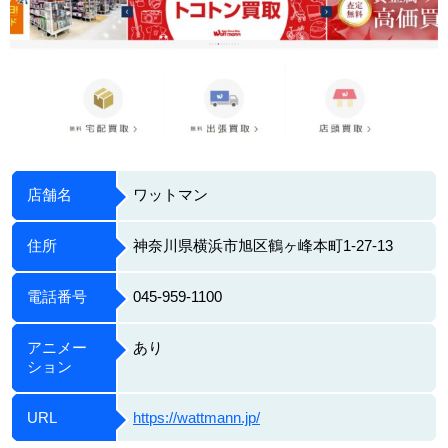
店舗名
ワットマン
住所
神奈川県横浜市旭区鶴ヶ峰本町1-27-13
電話番号
045-959-1100
アニメー
あり
ション
URL
https://wattmann.jp/