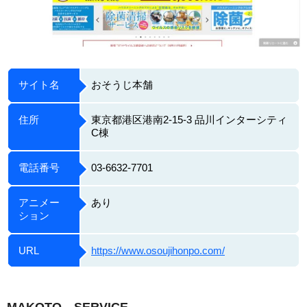
サイト名
おそうじ本舗
住所
東京都港区港南2-15-3 品川インターシティ
C棟
電話番号
03-6632-7701
アニメー
あり
ション
URL
https://www.osoujihonpo.com/
MAKOTO SERVICE