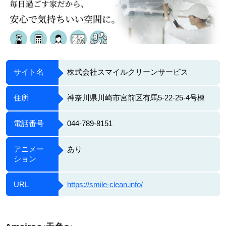
サイト名
株式会社スマイルクリーンサービス
住所
神奈川県川崎市宮前区有馬5-22-25-4号棟
電話番号
044-789-8151
アニメー
あり
ション
URL
https://smile-clean.info/