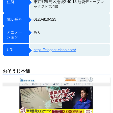
住所
東京都豊島区池袋2-40-13 池袋デュープレ
ックスビズ4階
電話番号
0120-810-929
アニメー
あり
ション
URL
https://elegant-clean.com/
おそうじ本舗