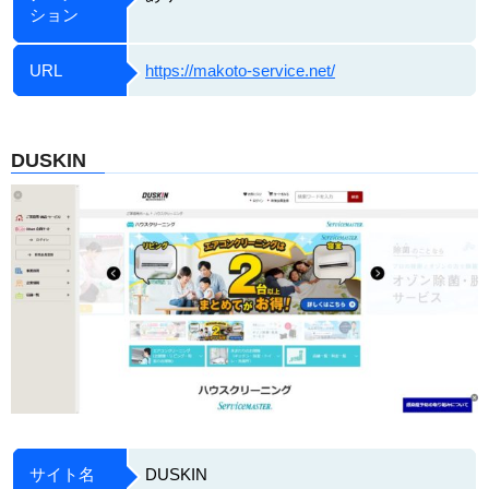
ション
URL
https://makoto-service.net/
DUSKIN
サイト名
DUSKIN