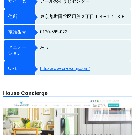
サイト名
アールおそうじセンター
住所
東京都世田谷区用賀２丁目１４−１１ ３Ｆ
電話番号
0120-599-022
アニメー
あり
ション
URL
https://www.r-osouji.com/
House Concierge