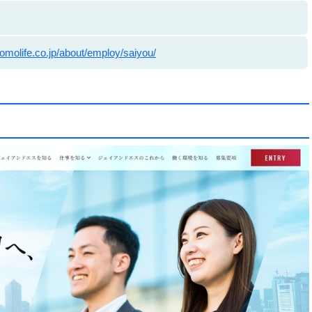
omolife.co.jp/about/employ/saiyou/