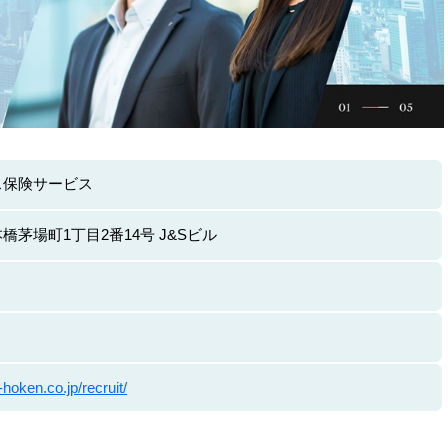
ス保険サービス
茅場町1丁目2番14号 J&Sビル
hoken.co.jp/recruit/