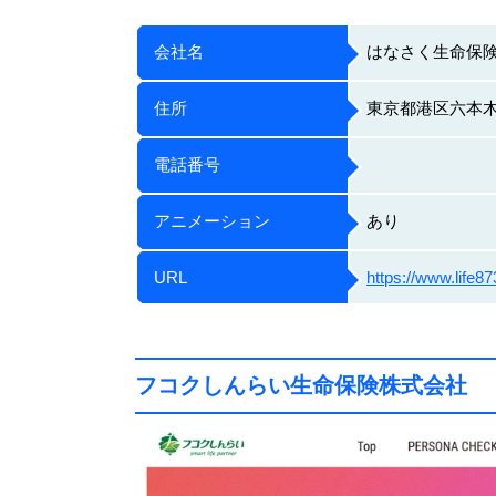
会社名
はなさく生命保
住所
東京都港区六本木
電話番号
アニメーション
あり
URL
https://www.life87
フコクしんらい生命保険株式会社