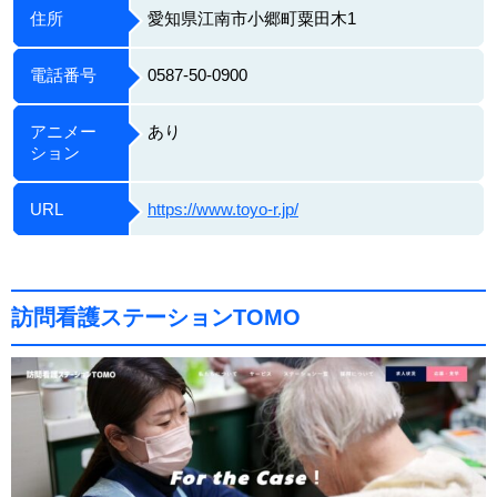
住所
愛知県江南市小郷町粟田木1
電話番号
0587-50-0900
アニメー
あり
ション
URL
https://www.toyo-r.jp/
訪問看護ステーションTOMO