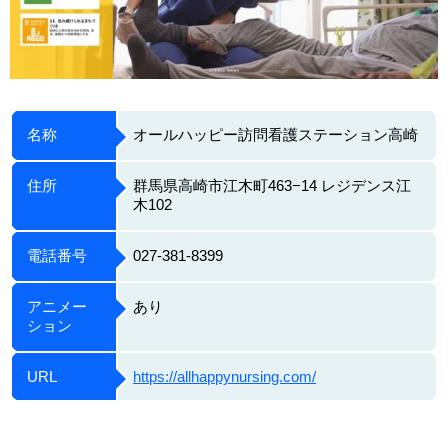
名称
オールハッピー訪問看護ステーション⾼崎
住所
群⾺県⾼崎市江⽊町463−14 レジデンス江
木102
電話番号
027-381-8399
アニメー
あり
ション
URL
https://allhappynursing.com/