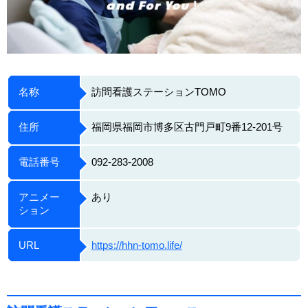
名称
訪問看護ステーションTOMO
住所
福岡県福岡市博多区古門戸町9番12-201号
電話番号
092-283-2008
アニメー
あり
ション
URL
https://hhn-tomo.life/