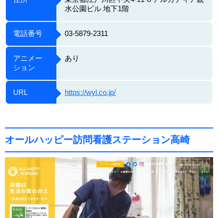
水公園ビル 地下1階
電話番号
03-5879-2311
アニメー
あり
ション
URL
https://wyl.co.jp/
オールハッピー訪問看護ステーション⾼崎