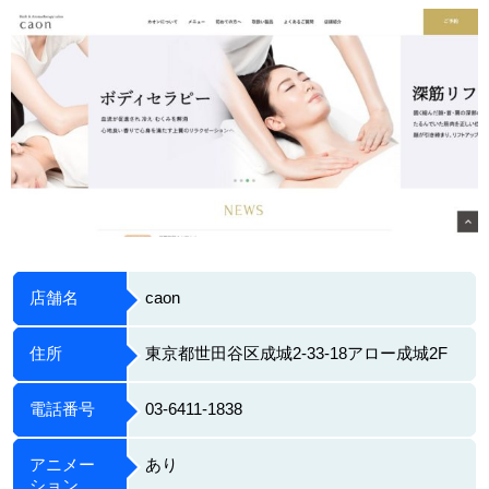
店舗名
caon
住所
東京都世田谷区成城2-33-18アロー成城2F
電話番号
03-6411-1838
アニメー
あり
ション