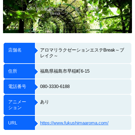
店舗名
アロマリラクゼーションエステBreak～ブ
レイク～
住所
福島県福島市早稲町6-15
電話番号
080-3330-6188
アニメー
あり
ション
URL
https://www.fukushimaaroma.com/