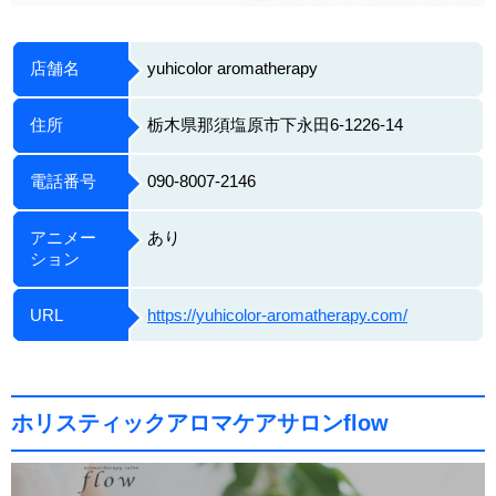
店舗名
yuhicolor aromatherapy
住所
栃木県那須塩原市下永田6-1226-14
電話番号
090-8007-2146
アニメー
あり
ション
URL
https://yuhicolor-aromatherapy.com/
ホリスティックアロマケアサロンflow