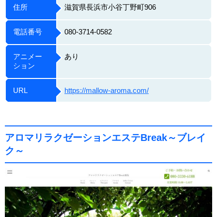
住所
滋賀県長浜市小谷丁野町906
電話番号
080-3714-0582
アニメー
あり
ション
URL
https://mallow-aroma.com/
アロマリラクゼーションエステBreak～ブレイ
ク～