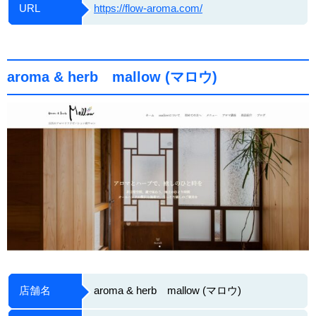
URL
https://flow-aroma.com/
aroma & herb mallow (マロウ)
店舗名
aroma & herb mallow (マロウ)