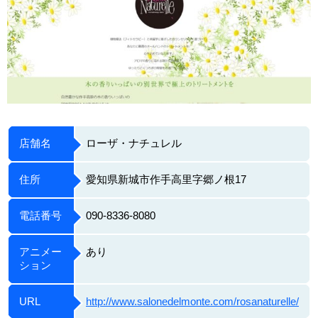
店舗名
ローザ・ナチュレル
住所
愛知県新城市作手高里字郷ノ根17
電話番号
090-8336-8080
アニメー
あり
ション
URL
http://www.salonedelmonte.com/rosanaturelle/