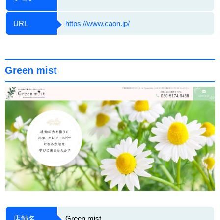
URL
https://www.caon.jp/
Green mist
店舗名
Green mist