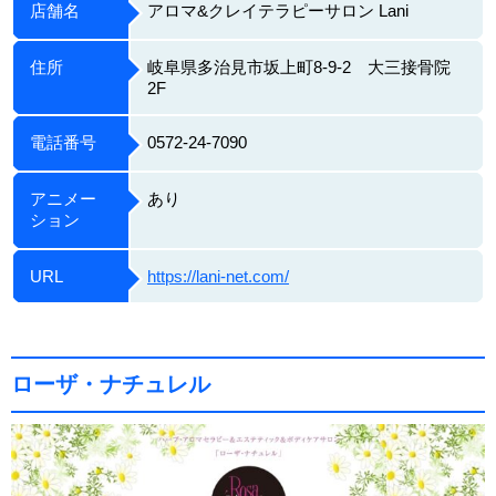
店舗名
アロマ&クレイテラピーサロン Lani
住所
岐阜県多治見市坂上町8-9-2 大三接骨院
2F
電話番号
0572-24-7090
アニメー
あり
ション
URL
https://lani-net.com/
ローザ・ナチュレル