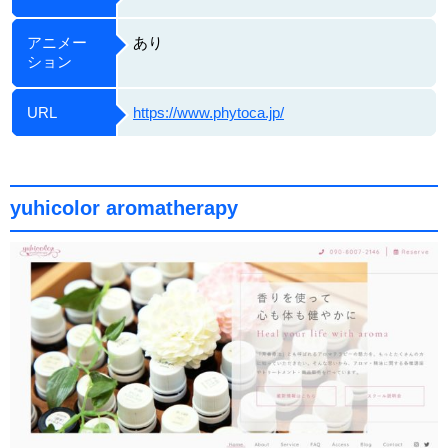
アニメー
あり
ション
URL
https://www.phytoca.jp/
yuhicolor aromatherapy