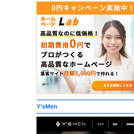
Y’sMen