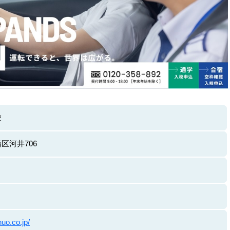
校
区河井706
uo.co.jp/