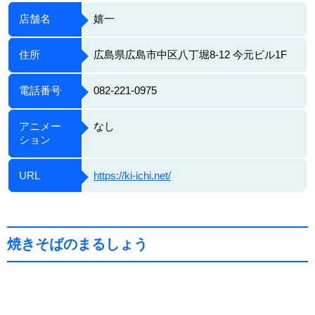
店舗名
嬉一
住所
広島県広島市中区八丁堀8-12 今元ビル1F
電話番号
082-221-0975
アニメー
なし
ション
URL
https://ki-ichi.net/
焼きそばのまるしょう