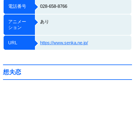
電話番号
028-658-8766
アニメー
あり
ション
URL
https://www.senka.ne.jp/
想夫恋