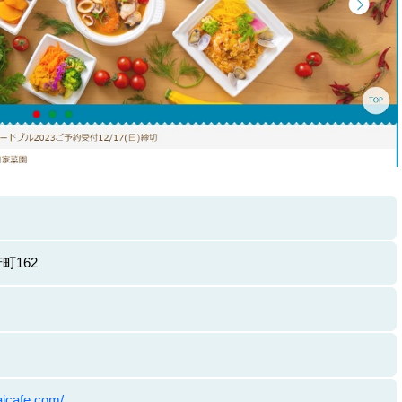
町162
aicafe.com/