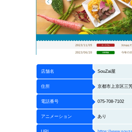
店舗名
SouZai屋
住所
京都市上京区三芳
電話番号
075-708-7102
アニメーション
あり
URL
https://www.souz