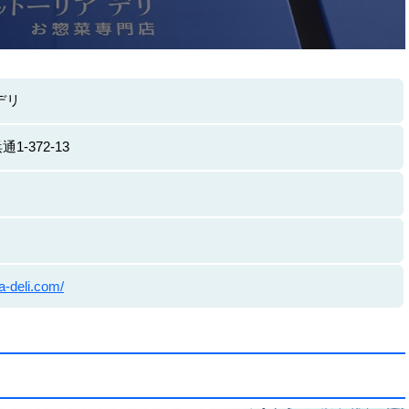
デリ
-372-13
ia-deli.com/