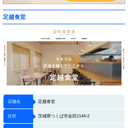
定越食堂
店舗名
定越食堂
住所
茨城県つくば市金田2144-2