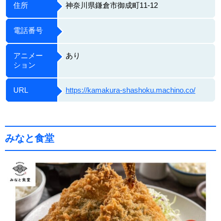
住所
神奈川県鎌倉市御成町11-12
電話番号
アニメー
あり
ション
URL
https://kamakura-shashoku.machino.co/
みなと食堂