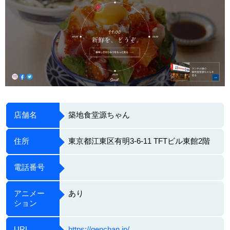
店舗名
築地食堂源ちゃん
住所
東京都江東区有明3-6-11 TFTビル東館2階
電話番号
アニメー
あり
ション
URL
https://genchan.jp/