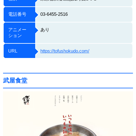
電話番号
03-6455-2516
アニメー
あり
ション
URL
https://tofushokudo.com/
武屋食堂