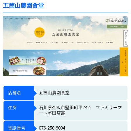
五箇山農園食堂
店舗名
五箇山農園食堂
住所
石川県金沢市堅田町甲74-1 ファミリーマ
ート堅田店裏
電話番号
076-258-9004