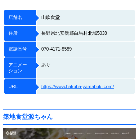
店舗名
山吹食堂
住所
長野県北安曇郡白馬村北城5039
電話番号
070-4171-8589
アニメー
あり
ション
URL
https://www.hakuba-yamabuki.com/
築地食堂源ちゃん