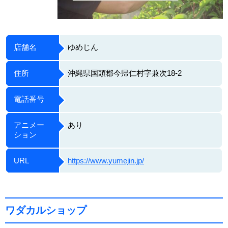
店舗名
ゆめじん
住所
沖縄県国頭郡今帰仁村字兼次18-2
電話番号
アニメー
あり
ション
URL
https://www.yumejin.jp/
ワダカルショップ