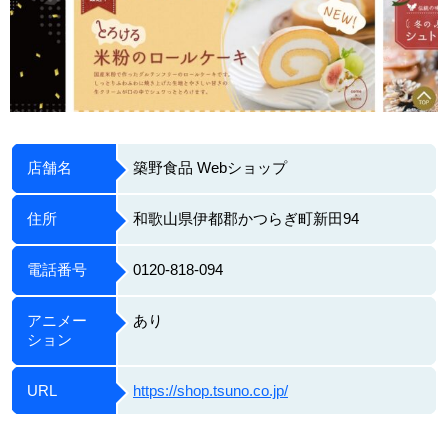
店舗名
築野食品 Webショップ
住所
和歌山県伊都郡かつらぎ町新田94
電話番号
0120-818-094
アニメー
あり
ション
URL
https://shop.tsuno.co.jp/