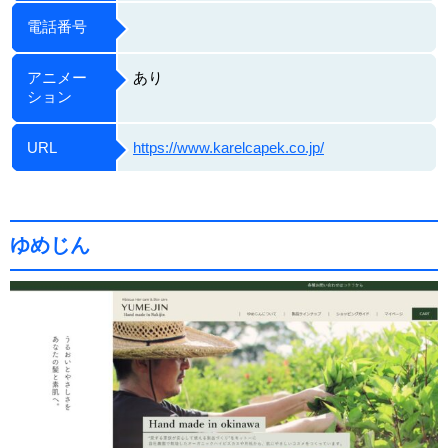
電話番号
アニメー
あり
ション
URL
https://www.karelcapek.co.jp/
ゆめじん