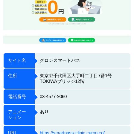
サイト名
クロンスマートパス
住所
東京都千代田区大手町二丁目7番1号
TOKIWAブリッジ12階
電話番号
03-4577-9060
アニメー
あり
ション
URL
https://smartpass-clinic.curon.co/