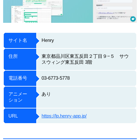
サイト名
Henry
住所
東京都品川区東五反田２丁目９−５ サウ
スウィング東五反田 3階
電話番号
03-6773-5778
アニメー
あり
ション
URL
https://lp.henry-app.jp/