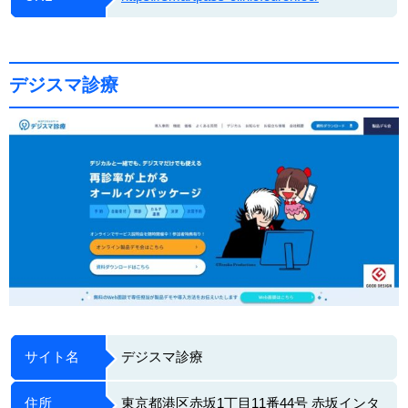
デジスマ診療
サイト名
デジスマ診療
住所
東京都港区赤坂1丁目11番44号 赤坂インタ