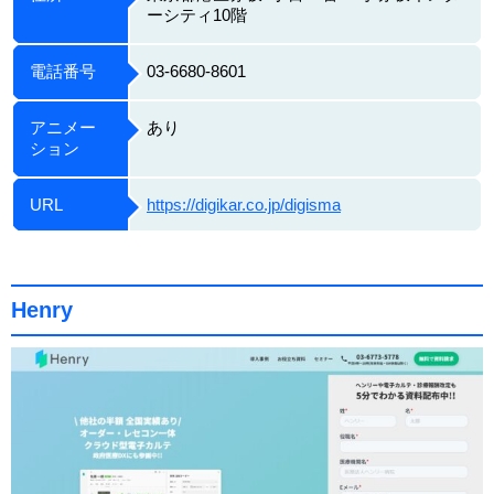
ーシティ10階
電話番号
03-6680-8601
アニメー
あり
ション
URL
https://digikar.co.jp/digisma
Henry