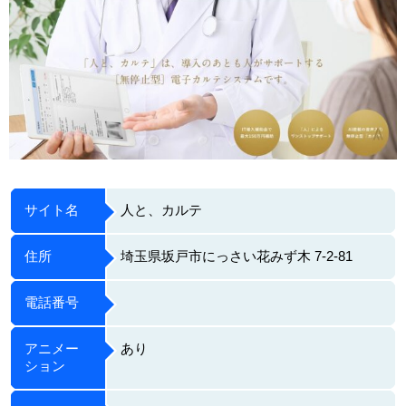
サイト名
人と、カルテ
住所
埼玉県坂戸市にっさい花みず木 7-2-81
電話番号
アニメー
あり
ション