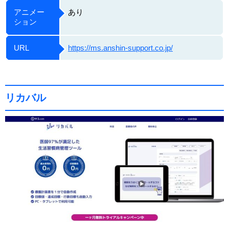
アニメー
あり
ション
URL
https://ms.anshin-support.co.jp/
リカバル