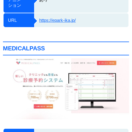
ション
URL
https://epark-ika.jp/
MEDICALPASS