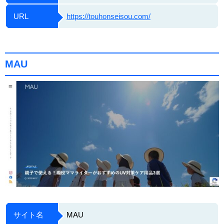
URL
https://touhonseisou.com/
MAU
サイト名
MAU