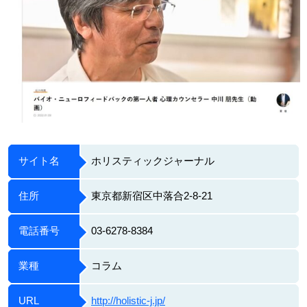
サイト名
ホリスティックジャーナル
住所
東京都新宿区中落合2-8-21
電話番号
03-6278-8384
業種
コラム
URL
http://holistic-j.jp/