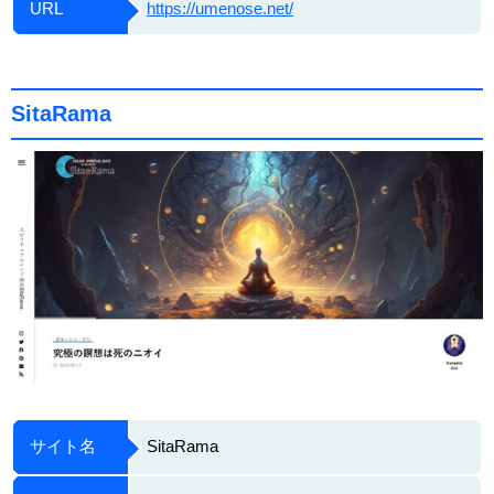
URL
https://umenose.net/
SitaRama
サイト名
SitaRama