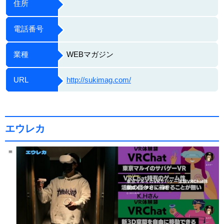
住所
電話番号
業種
WEBマガジン
URL
http://sukimag.com/
エウレカ