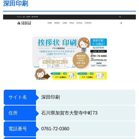
深田印刷
サイト名
深田印刷
住所
石川県加賀市大聖寺中町73
電話番号
0761-72-0360