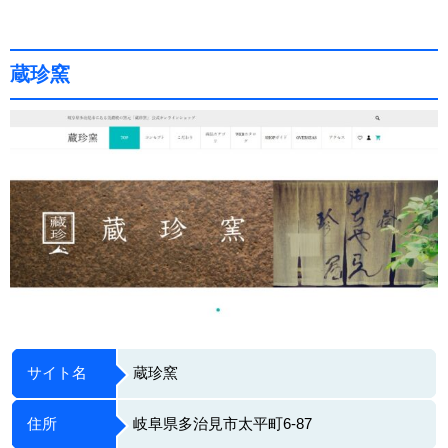
蔵珍窯
サイト名
蔵珍窯
住所
岐阜県多治見市太平町6-87