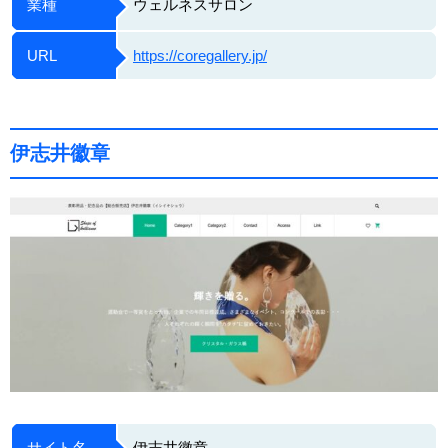
業種
ウェルネスサロン
URL
https://coregallery.jp/
伊志井徽章
サイト名
伊志井徽章