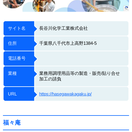
サイト名
長谷川化学工業株式会社
住所
千葉県八千代市上高野1384-5
電話番号
業種
業務用調理用品等の製造・販売/貼り合せ
加工の請負
URL
https://hasegawakagaku.jp/
福々庵