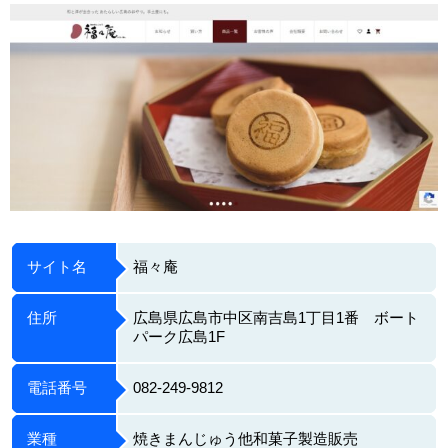
サイト名
福々庵
住所
広島県広島市中区南吉島1丁目1番 ボート
パーク広島1F
電話番号
082-249-9812
業種
焼きまんじゅう他和菓子製造販売