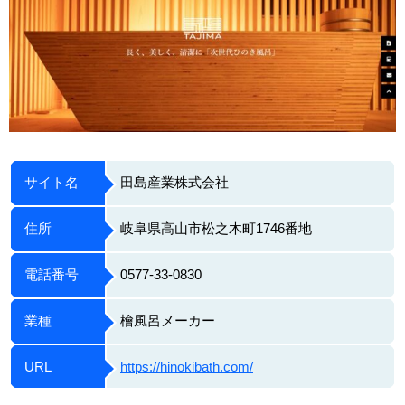
サイト名
田島産業株式会社
住所
岐阜県高山市松之木町1746番地
電話番号
0577-33-0830
業種
檜風呂メーカー
URL
https://hinokibath.com/