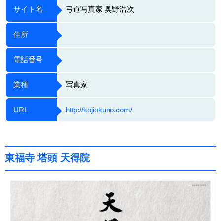
サイト名
弓道写真家 奥野浩次
住所
電話番号
業種
写真家
URL
http://kojiokuno.com/
東福寺 塔頭 天得院