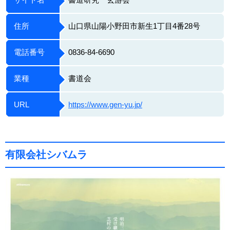
住所
山口県山陽小野田市新生1丁目4番28号
電話番号
0836-84-6690
業種
書道会
URL
https://www.gen-yu.jp/
有限会社シバムラ