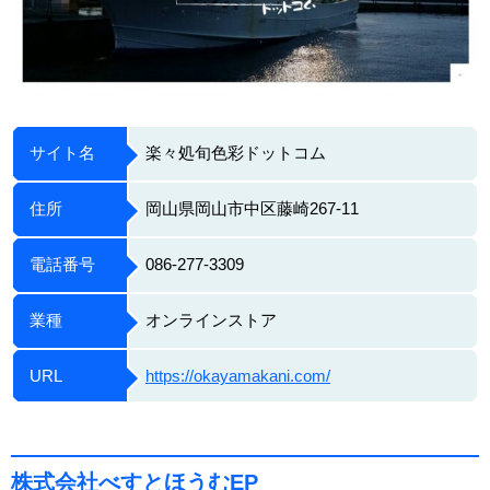
サイト名
楽々処旬色彩ドットコム
住所
岡山県岡山市中区藤崎267-11
電話番号
086-277-3309
業種
オンラインストア
URL
https://okayamakani.com/
株式会社べすとほうむEP