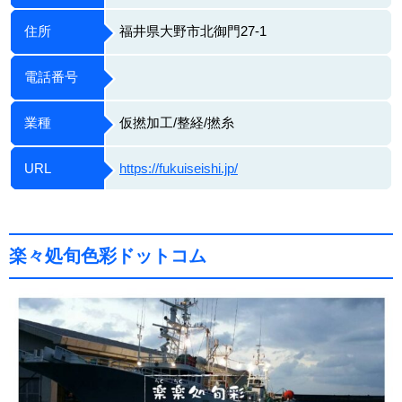
住所
福井県大野市北御門27-1
電話番号
業種
仮撚加工/整経/撚糸
URL
https://fukuiseishi.jp/
楽々処旬色彩ドットコム