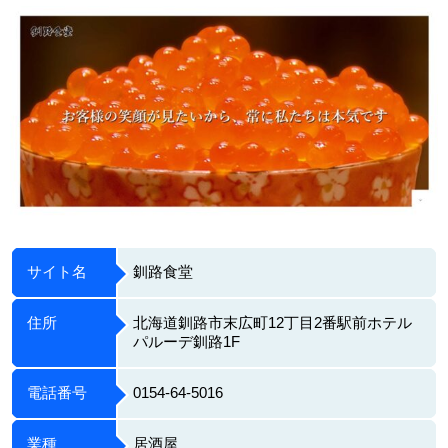
サイト名
釧路食堂
住所
北海道釧路市末広町12丁目2番駅前ホテル
パルーデ釧路1F
電話番号
0154-64-5016
業種
居酒屋