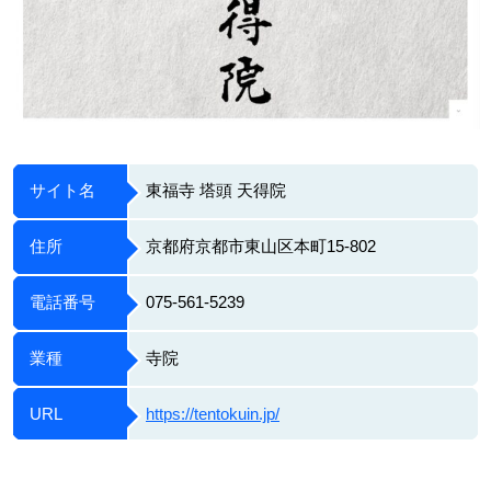
サイト名
東福寺 塔頭 天得院
住所
京都府京都市東山区本町15-802
電話番号
075-561-5239
業種
寺院
URL
https://tentokuin.jp/