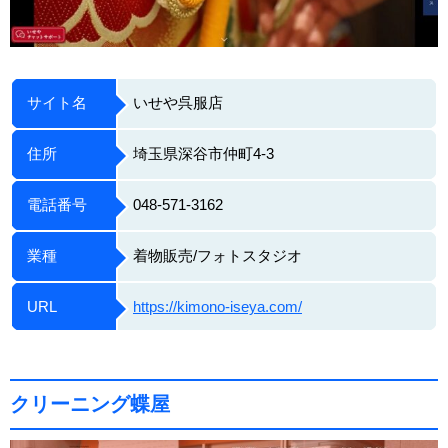
サイト名
いせや呉服店
住所
埼玉県深谷市仲町4-3
電話番号
048-571-3162
業種
着物販売/フォトスタジオ
URL
https://kimono-iseya.com/
クリーニング蝶屋