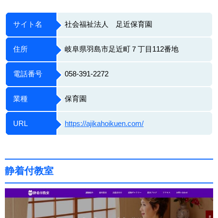
サイト名
社会福祉法人 足近保育園
住所
岐阜県羽島市足近町７丁目112番地
電話番号
058-391-2272
業種
保育園
URL
https://ajikahoikuen.com/
静着付教室