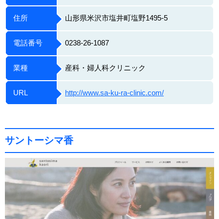
住所
山形県米沢市塩井町塩野1495-5
電話番号
0238-26-1087
業種
産科・婦人科クリニック
URL
http://www.sa-ku-ra-clinic.com/
サントーシマ香