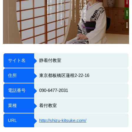
サイト名
静着付教室
住所
東京都板橋区蓮根2-22-16
電話番号
090-6477-2031
業種
着付教室
URL
http://shizu-kitsuke.com/