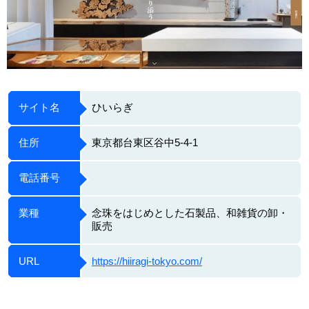
サイト名
ひいらぎ
住所
東京都台東区谷中5-4-1
電話番号
業種
念珠をはじめとした石製品、和雑貨の卸・
販売
URL
https://hiiragi-tokyo.com/