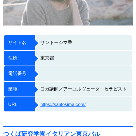
サイト名
サントーシマ香
住所
東京都
電話番号
業種
ヨガ講師／アーユルヴェーダ・セラピスト
URL
https://santosima.com/
つくば研究学園イタリアン東京バル