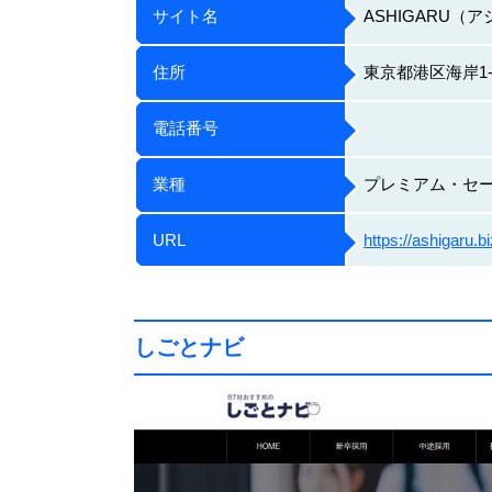
サイト名
ASHIGARU（
住所
東京都港区海岸1-
電話番号
業種
プレミアム・セ
URL
https://ashigaru.bi
しごとナビ