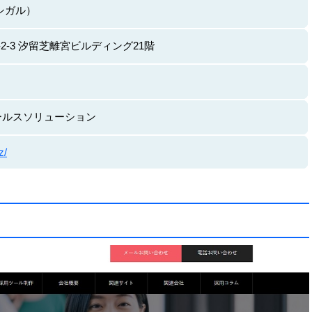
アシガル）
2-3 汐留芝離宮ビルディング21階
ールスソリューション
z/