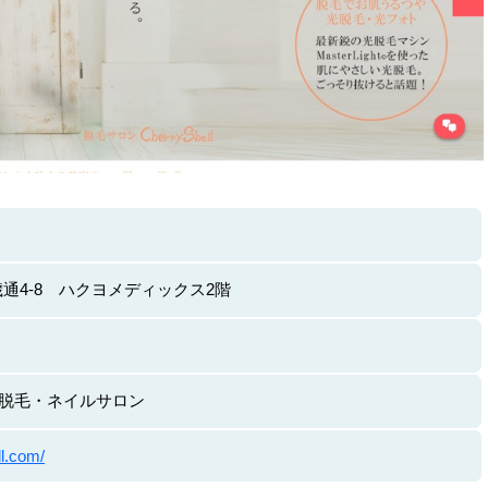
通4-8 ハクヨメディックス2階
身・脱毛・ネイルサロン
ll.com/