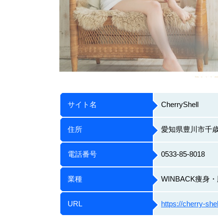
サイト名
CherryShell
住所
愛知県豊川市千歳
電話番号
0533-85-8018
業種
WINBACK痩
URL
https://cherry-she