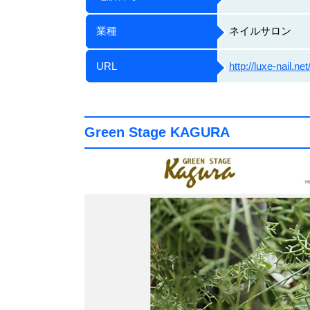
業種
ネイルサロン
URL
http://luxe-nail.net
Green Stage KAGURA