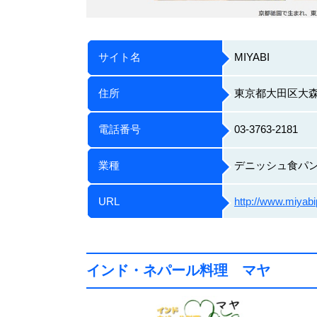
サイト名
MIYABI
住所
東京都大田区大森
電話番号
03-3763-2181
業種
デニッシュ食パ
URL
http://www.miyab
インド・ネパール料理 マヤ