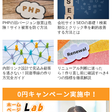
PHPの旧バージョン放置は危
会社サイトSEOの基礎！検索
険！サイト被害を防ぐ方法
順位とクリック率を劇的改善
する方法とは
内部リンク設計で見込み顧客
リニューアル判断に迷った
を逃さない！回遊導線の作り
ら！作り直し前に確認すべき4
方完全ガイド
つの指標を徹底解説