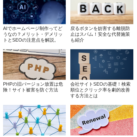
AIでホームページ制作ってど
戻るボタンを妨害する離脱防
うなの？メリット・デメリッ
止はスパム！安全な代替施策
トとSEOの注意点を解説。
も紹介
PHPの旧バージョン放置は危
会社サイトSEOの基礎！検索
険！サイト被害を防ぐ方法
順位とクリック率を劇的改善
する方法とは