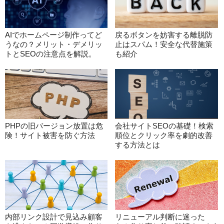
AIでホームページ制作ってど
戻るボタンを妨害する離脱防
うなの？メリット・デメリッ
止はスパム！安全な代替施策
トとSEOの注意点を解説。
も紹介
PHPの旧バージョン放置は危
会社サイトSEOの基礎！検索
険！サイト被害を防ぐ方法
順位とクリック率を劇的改善
する方法とは
内部リンク設計で見込み顧客
リニューアル判断に迷った