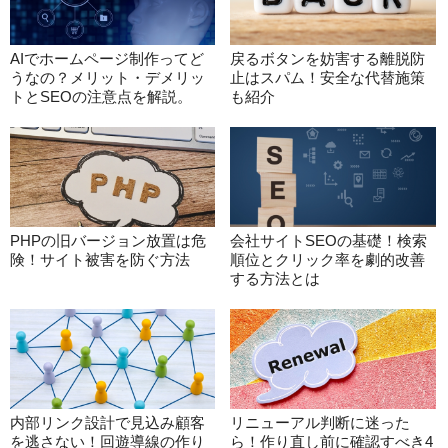
AIでホームページ制作ってど
戻るボタンを妨害する離脱防
うなの？メリット・デメリッ
止はスパム！安全な代替施策
トとSEOの注意点を解説。
も紹介
PHPの旧バージョン放置は危
会社サイトSEOの基礎！検索
険！サイト被害を防ぐ方法
順位とクリック率を劇的改善
する方法とは
内部リンク設計で見込み顧客
リニューアル判断に迷った
を逃さない！回遊導線の作り
ら！作り直し前に確認すべき4