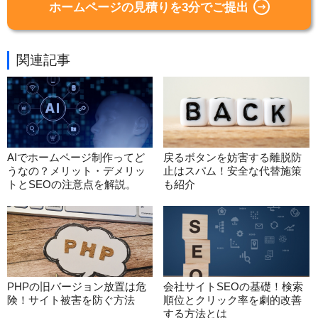
ホームページの見積りを3分でご提出
関連記事
AIでホームページ制作ってど
戻るボタンを妨害する離脱防
うなの？メリット・デメリッ
止はスパム！安全な代替施策
トとSEOの注意点を解説。
も紹介
PHPの旧バージョン放置は危
会社サイトSEOの基礎！検索
険！サイト被害を防ぐ方法
順位とクリック率を劇的改善
する方法とは