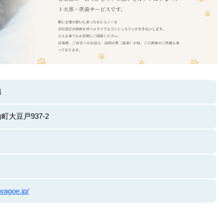
越
大豆戸937-2
awagoe.jp/