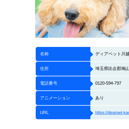
名称
ディアペット川
住所
埼玉県比企郡鳩山町
電話番号
0120-594-797
アニメーション
あり
URL
https://dearpet-k