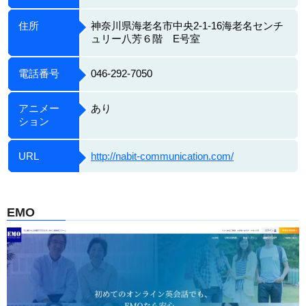
住所
神奈川県海老名市中央2-1-16海老名センチ
ュリー八芳６階 E号室
電話番号
046-292-7050
アニメー
あり
ション
URL
http://nabit-communication.com/
EMO