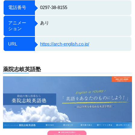
電話番号
0297-38-8155
アニメー
あり
ション
URL
https://arch-english.co.jp/
薬院志岐英語塾