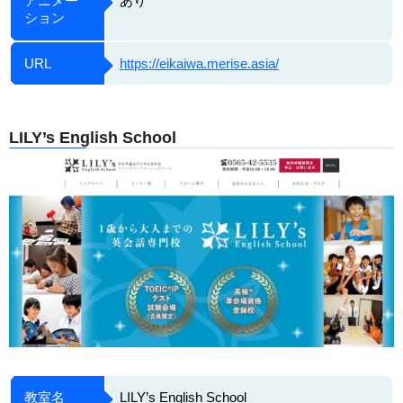
アニメー
あり
ション
URL
https://eikaiwa.merise.asia/
LILY’s English School
教室名
LILY’s English School