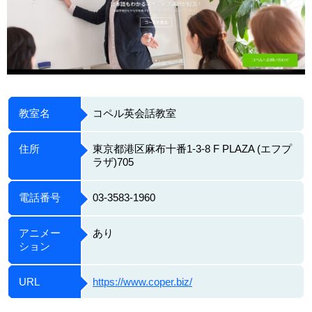
教室名
コペル英会話教室
住所
東京都港区麻布十番1-3-8 F PLAZA (エフプ
ラザ)705
電話番号
03-3583-1960
アニメー
あり
ション
URL
https://www.coper.biz/