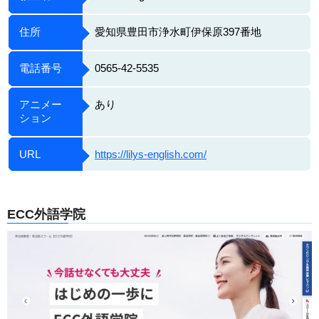
住所
愛知県豊田市浄水町伊保原397番地
電話番号
0565-42-5535
アニメー
あり
ション
URL
https://lilys-english.com/
ECC外語学院