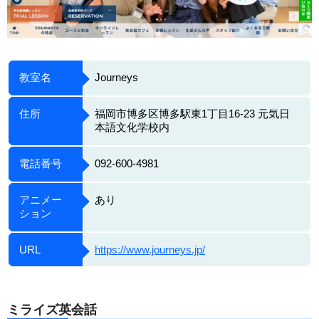
教室名
Journeys
住所
福岡市博多区博多駅東1丁目16-23 元気日
本語文化学校内
電話番号
092-600-4981
アニメー
あり
ション
URL
https://www.journeys.jp/
ミライズ英会話