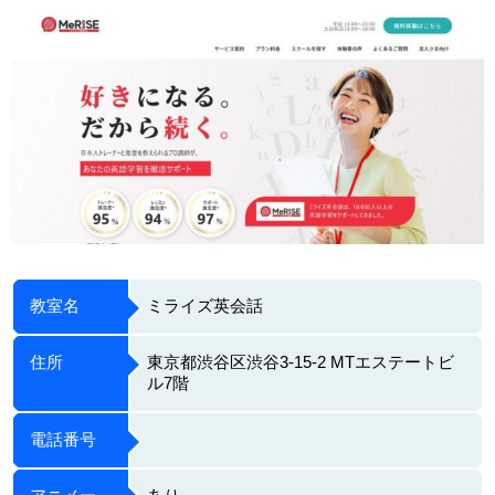
教室名
ミライズ英会話
住所
東京都渋谷区渋谷3-15-2 MTエステートビ
ル7階
電話番号