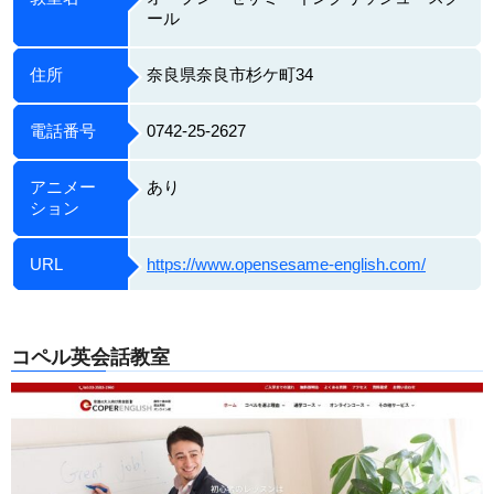
ール
住所
奈良県奈良市杉ケ町34
電話番号
0742-25-2627
アニメー
あり
ション
URL
https://www.opensesame-english.com/
コペル英会話教室