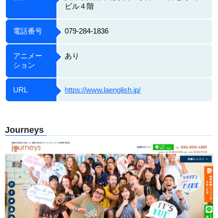
ビル４階
電話番号
079-284-1836
アニメー
あり
ション
URL
https://www.laenglish.jp/
Journeys